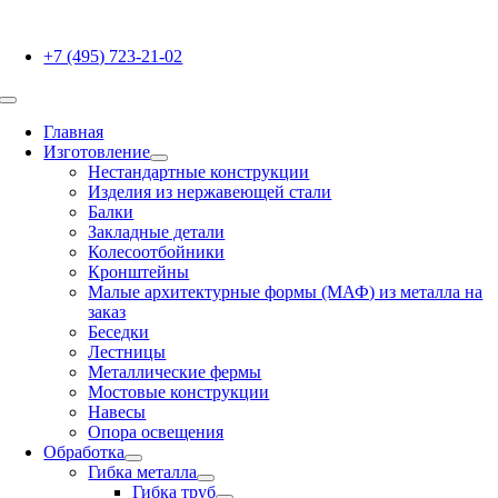
Skip
to
+7 (495) 723-21-02
content
Toggle
Navigation
Главная
Изготовление
Нестандартные конструкции
Изделия из нержавеющей стали
Балки
Закладные детали
Колесоотбойники
Кронштейны
Малые архитектурные формы (МАФ) из металла на
заказ
Беседки
Лестницы
Металлические фермы
Мостовые конструкции
Навесы
Опора освещения
Обработка
Гибка металла
Гибка труб