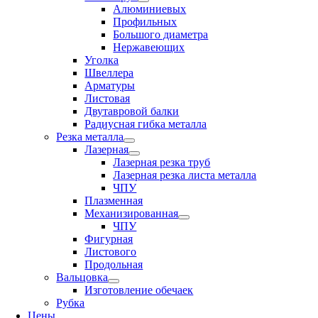
Алюминиевых
Профильных
Большого диаметра
Нержавеющих
Уголка
Швеллера
Арматуры
Листовая
Двутавровой балки
Радиусная гибка металла
Резка металла
Лазерная
Лазерная резка труб
Лазерная резка листа металла
ЧПУ
Плазменная
Механизированная
ЧПУ
Фигурная
Листового
Продольная
Вальцовка
Изготовление обечаек
Рубка
Цены