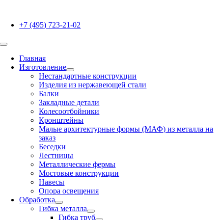
Skip
to
+7 (495) 723-21-02
content
Toggle
Navigation
Главная
Изготовление
Нестандартные конструкции
Изделия из нержавеющей стали
Балки
Закладные детали
Колесоотбойники
Кронштейны
Малые архитектурные формы (МАФ) из металла на
заказ
Беседки
Лестницы
Металлические фермы
Мостовые конструкции
Навесы
Опора освещения
Обработка
Гибка металла
Гибка труб