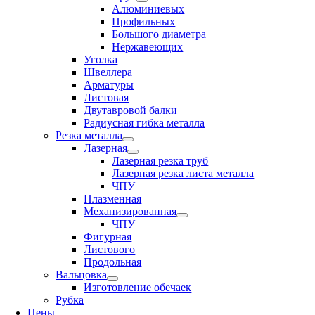
Алюминиевых
Профильных
Большого диаметра
Нержавеющих
Уголка
Швеллера
Арматуры
Листовая
Двутавровой балки
Радиусная гибка металла
Резка металла
Лазерная
Лазерная резка труб
Лазерная резка листа металла
ЧПУ
Плазменная
Механизированная
ЧПУ
Фигурная
Листового
Продольная
Вальцовка
Изготовление обечаек
Рубка
Цены