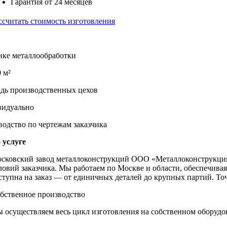
Гарантия от 24 месяцев
ссчитать стоимость изготовления
нке металлообработки
 м²
дь производственных цехов
идуально
водство по чертежам заказчика
 услуге
сковский завод металлоконструкций ООО «Металлоконструкция
ловий заказчика. Мы работаем по Москве и области, обеспечива
ступна на заказ — от единичных деталей до крупных партий. То
бственное производство
 осуществляем весь цикл изготовления на собственном оборудов