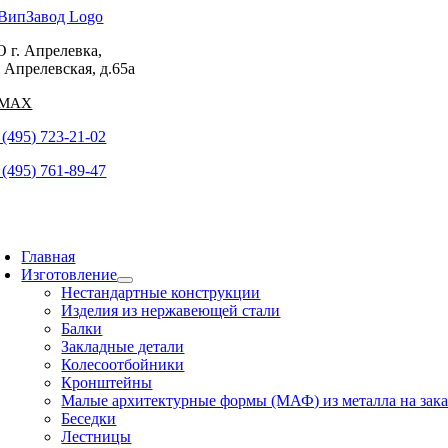
Skip
to
 г. Апрелевка,
content
. Апрелевская, д.65а
 (495) 723-21-02
 (495) 761-89-47
oggle
avigation
Главная
Изготовление
Нестандартные конструкции
Изделия из нержавеющей стали
Балки
Закладные детали
Колесоотбойники
Кронштейны
Малые архитектурные формы (МАФ) из металла на зака
Беседки
Лестницы