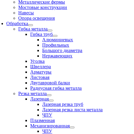
Металлические фермы
Мостовые конструкции
Навесы
Опора освещения
Обработка
Гибка металла
Гибка труб
Алюминиевых
Профильных
Большого диаметра
Нержавеющих
Уголка
Швеллера
Арматуры
Листовая
Двутавровой балки
Радиусная гибка металла
Резка металла
Лазерная
Лазерная резка труб
Лазерная резка листа металла
ЧПУ
Плазменная
Механизированная
ЧПУ