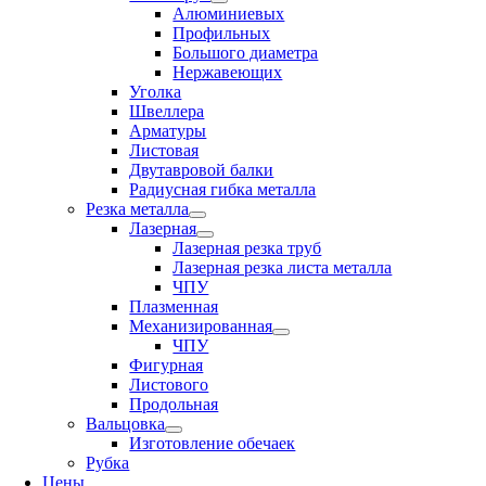
Алюминиевых
Профильных
Большого диаметра
Нержавеющих
Уголка
Швеллера
Арматуры
Листовая
Двутавровой балки
Радиусная гибка металла
Резка металла
Лазерная
Лазерная резка труб
Лазерная резка листа металла
ЧПУ
Плазменная
Механизированная
ЧПУ
Фигурная
Листового
Продольная
Вальцовка
Изготовление обечаек
Рубка
Цены