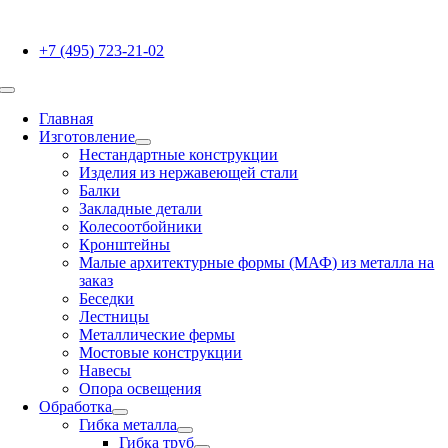
Skip
to
+7 (495) 723-21-02
content
Toggle
Navigation
Главная
Изготовление
Нестандартные конструкции
Изделия из нержавеющей стали
Балки
Закладные детали
Колесоотбойники
Кронштейны
Малые архитектурные формы (МАФ) из металла на
заказ
Беседки
Лестницы
Металлические фермы
Мостовые конструкции
Навесы
Опора освещения
Обработка
Гибка металла
Гибка труб