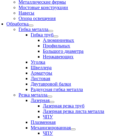
Металлические фермы
Мостовые конструкции
Навесы
Опора освещения
Обработка
Гибка металла
Гибка труб
Алюминиевых
Профильных
Большого диаметра
Нержавеющих
Уголка
Швеллера
Арматуры
Листовая
Двутавровой балки
Радиусная гибка металла
Резка металла
Лазерная
Лазерная резка труб
Лазерная резка листа металла
ЧПУ
Плазменная
Механизированная
ЧПУ