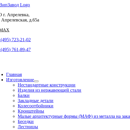
Skip
to
 г. Апрелевка,
content
. Апрелевская, д.65а
 (495) 723-21-02
 (495) 761-89-47
oggle
avigation
Главная
Изготовление
Нестандартные конструкции
Изделия из нержавеющей стали
Балки
Закладные детали
Колесоотбойники
Кронштейны
Малые архитектурные формы (МАФ) из металла на зака
Беседки
Лестницы