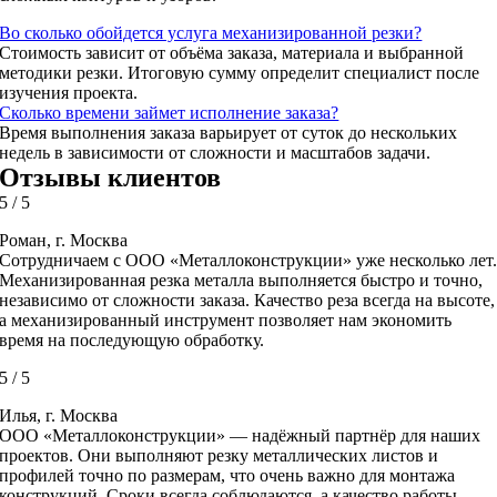
Во сколько обойдется услуга механизированной резки?
Стоимость зависит от объёма заказа, материала и выбранной
методики резки. Итоговую сумму определит специалист после
изучения проекта.
Сколько времени займет исполнение заказа?
Время выполнения заказа варьирует от суток до нескольких
недель в зависимости от сложности и масштабов задачи.
Отзывы клиентов
5
/
5
Роман, г. Москва
Сотрудничаем с ООО «Металлоконструкции» уже несколько лет
Механизированная резка металла выполняется быстро и точно,
независимо от сложности заказа. Качество реза всегда на высоте,
а механизированный инструмент позволяет нам экономить
время на последующую обработку.
5
/
5
Илья, г. Москва
ООО «Металлоконструкции» — надёжный партнёр для наших
проектов. Они выполняют резку металлических листов и
профилей точно по размерам, что очень важно для монтажа
конструкций. Сроки всегда соблюдаются, а качество работы