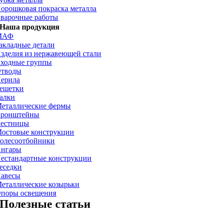
орошковая покраска металла
варочные работы
Наша продукция
МАФ
акладные детали
зделия из нержавеющей стали
ходные группы
тводы
ерила
ешетки
алки
еталлические фермы
ронштейны
естницы
остовые конструкции
олесоотбойники
нгары
естандартные конструкции
еседки
авесы
еталлические козырьки
поры освещения
Полезные статьи