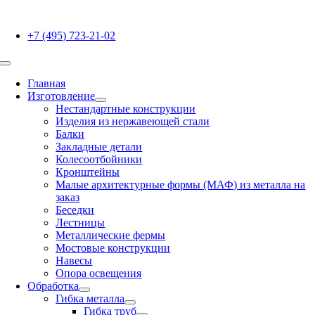
Skip
to
+7 (495) 723-21-02
content
Toggle
Navigation
Главная
Изготовление
Нестандартные конструкции
Изделия из нержавеющей стали
Балки
Закладные детали
Колесоотбойники
Кронштейны
Малые архитектурные формы (МАФ) из металла на
заказ
Беседки
Лестницы
Металлические фермы
Мостовые конструкции
Навесы
Опора освещения
Обработка
Гибка металла
Гибка труб