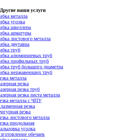
Другие наши услуги
ибка металла
ибка уголка
ибка швеллера
ибка арматуры
ибка листового металла
ибка двутавра
ибка труб
ибка алюминиевых труб
ибка профильных труб
ибка труб большого диаметра
ибка нержавеющих труб
езка металла
азерная резка
азерная резка труб
азерная резка листа металла
езка металла с ЧПУ
лазменная резка
игурная резка
езка листового металла
езка продольная
альцовка уголка
зготовление обечаек
убка металла