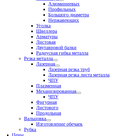
Алюминиевых
Профильных
Большого диаметра
Нержавеющих
Уголка
Швеллера
Арматуры
Листовая
Двутавровой балки
Радиусная гибка металла
Резка металла
Лазерная
Лазерная резка труб
Лазерная резка листа металла
ЧПУ
Плазменная
Механизированная
ЧПУ
Фигурная
Листового
Продольная
Вальцовка
Изготовление обечаек
Рубка
Цены