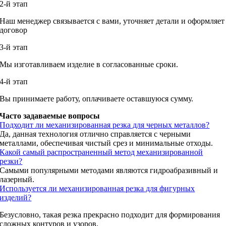
2-й этап
Наш менеджер связывается с вами, уточняет детали и оформляет
договор
3-й этап
Мы изготавливаем изделие в согласованные сроки.
4-й этап
Вы принимаете работу, оплачиваете оставшуюся сумму.
Часто задаваемые вопросы
Подходит ли механизированная резка для черных металлов?
Да, данная технология отлично справляется с черными
металлами, обеспечивая чистый срез и минимальные отходы.
Какой самый распространенный метод механизированной
резки?
Самыми популярными методами являются гидроабразивный и
лазерный.
Используется ли механизированная резка для фигурных
изделий?
Безусловно, такая резка прекрасно подходит для формирования
сложных контуров и узоров.