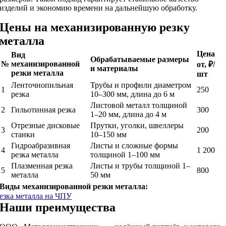
изделий и экономию времени на дальнейшую обработку.
Цены на механизированную резку
металла
Цена
Вид
Обрабатываемые размеры
№
механизированной
от, ₽/
и материалы
резки металла
шт
Ленточнопильная
Трубы и профили диаметром
1
250
резка
10–300 мм, длина до 6 м
Листовой металл толщиной
2
Гильотинная резка
300
1–20 мм, длина до 4 м
Отрезные дисковые
Прутки, уголки, швеллеры
3
200
станки
10–150 мм
Гидроабразивная
Листы и сложные формы
4
1 200
резка металла
толщиной 1–100 мм
Плазменная резка
Листы и трубы толщиной 1–
5
800
металла
50 мм
Виды механизированной резки металла:
езка металла на ЧПУ
Наши преимущества