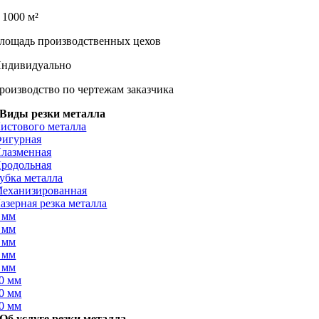
 1000 м²
лощадь производственных цехов
ндивидуально
роизводство по чертежам заказчика
Виды резки металла
истового металла
игурная
лазменная
родольная
убка металла
еханизированная
азерная резка металла
 мм
 мм
 мм
 мм
 мм
0 мм
0 мм
0 мм
Об услуге резки металла