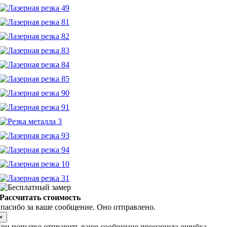
Рассчитать стоимость
пасибо за ваше сообщение. Оно отправлено.
×
ри попытке отправить ваше сообщение произошла ошибка.