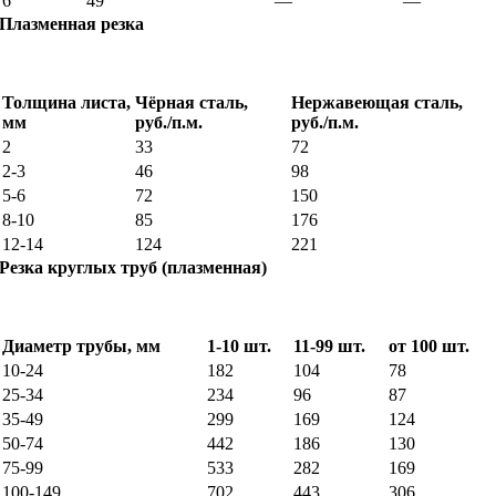
6
49
—
—
Плазменная резка
Толщина листа,
Чёрная сталь,
Нержавеющая сталь,
мм
руб./п.м.
руб./п.м.
2
33
72
2-3
46
98
5-6
72
150
8-10
85
176
12-14
124
221
Резка круглых труб (плазменная)
Диаметр трубы, мм
1-10 шт.
11-99 шт.
от 100 шт.
10-24
182
104
78
25-34
234
96
87
35-49
299
169
124
50-74
442
186
130
75-99
533
282
169
100-149
702
443
306