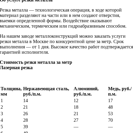
Резка металла — технологическая операция, в ходе которой
материал разделяют на части или в нем создают отверстия,
выемки определенной формы. Воздействие оказывают
механическим, термическим или гидроабразивным способом.
На нашем заводе металлоконструкций можно заказать услуги
резки металла в Москве по конкурентной цене за метр. Срок
выполнения — от 1 дня. Высокое качество работ подтверждаетс
гарантией исполнителя.
Стоимость резки металла за метр
Лазерная резка
Толщина,
Нержавеющая сталь,
Алюминий,
Медь, руб./
мм
руб./п.м.
руб./п.м.
п.м.
1
14
12
17
2
21
18
48
3
26
21
53
4
28
27
70
5
39
—
—