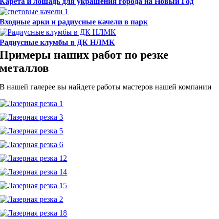
Карета и лошадь для украшения города на Новый Год
Входные арки и радиусные качели в парк
Радиусные клумбы в ДК НЛМК
Примеры наших работ по резке
металлов
В нашей галерее вы найдете работы мастеров нашей компании