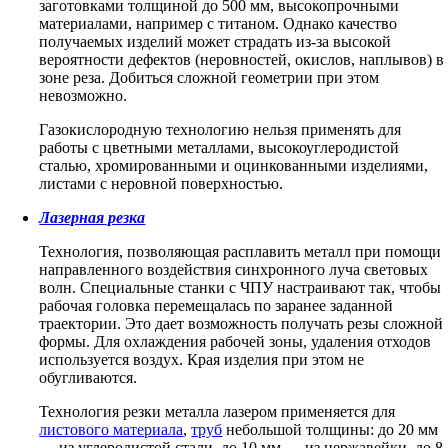
заготовками толщиной до 500 мм, высокопрочными
материалами, например с титаном. Однако качество
получаемых изделий может страдать из-за высокой
вероятности дефектов (неровностей, окислов, наплывов) в
зоне реза. Добиться сложной геометрии при этом
невозможно.
Газокислородную технологию нельзя применять для
работы с цветными металлами, высокоуглеродистой
сталью, хромированными и оцинкованными изделиями,
листами с неровной поверхностью.
Лазерная резка
Технология, позволяющая расплавить металл при помощи
направленного воздействия синхронного луча световых
волн. Специальные станки с ЧПУ настраивают так, чтобы
рабочая головка перемещалась по заранее заданной
траектории. Это дает возможность получать резы сложной
формы. Для охлаждения рабочей зоны, удаления отходов
используется воздух. Края изделия при этом не
обугливаются.
Технология резки металла лазером применяется для
листового материала
,
труб
небольшой толщины: до 20 мм
— из углеродистой стали, до 10 мм — из нержавейки, до 8