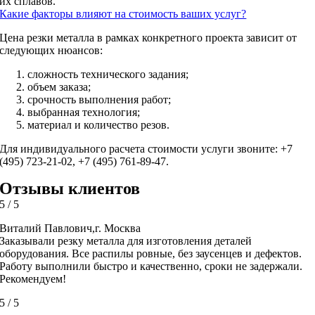
их сплавов.
Какие факторы влияют на стоимость ваших услуг?
Цена резки металла в рамках конкретного проекта зависит от
следующих нюансов:
сложность технического задания;
объем заказа;
срочность выполнения работ;
выбранная технология;
материал и количество резов.
Для индивидуального расчета стоимости услуги звоните: +7
(495) 723-21-02, +7 (495) 761-89-47.
Отзывы клиентов
5
/
5
Виталий Павлович,г. Москва
Заказывали резку металла для изготовления деталей
оборудования. Все распилы ровные, без заусенцев и дефектов.
Работу выполнили быстро и качественно, сроки не задержали.
Рекомендуем!
5
/
5