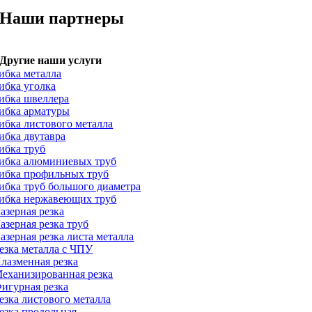
Наши партнеры
Другие наши услуги
ибка металла
ибка уголка
ибка швеллера
ибка арматуры
ибка листового металла
ибка двутавра
ибка труб
ибка алюминиевых труб
ибка профильных труб
ибка труб большого диаметра
ибка нержавеющих труб
азерная резка
азерная резка труб
азерная резка листа металла
езка металла с ЧПУ
лазменная резка
еханизированная резка
игурная резка
езка листового металла
езка продольная