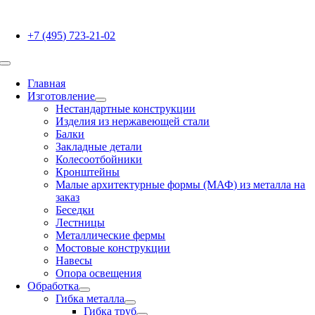
Skip
to
+7 (495) 723-21-02
content
Toggle
Navigation
Главная
Изготовление
Нестандартные конструкции
Изделия из нержавеющей стали
Балки
Закладные детали
Колесоотбойники
Кронштейны
Малые архитектурные формы (МАФ) из металла на
заказ
Беседки
Лестницы
Металлические фермы
Мостовые конструкции
Навесы
Опора освещения
Обработка
Гибка металла
Гибка труб