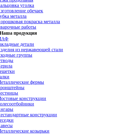
альцовка уголка
зготовление обечаек
убка металла
орошковая покраска металла
варочные работы
Наша продукция
МАФ
акладные детали
зделия из нержавеющей стали
ходные группы
тводы
ерила
ешетки
алки
еталлические фермы
ронштейны
естницы
остовые конструкции
олесоотбойники
нгары
естандартные конструкции
еседки
авесы
еталлические козырьки