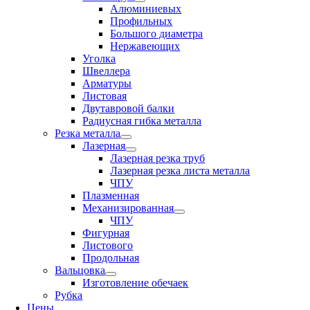
Алюминиевых
Профильных
Большого диаметра
Нержавеющих
Уголка
Швеллера
Арматуры
Листовая
Двутавровой балки
Радиусная гибка металла
Резка металла
Лазерная
Лазерная резка труб
Лазерная резка листа металла
ЧПУ
Плазменная
Механизированная
ЧПУ
Фигурная
Листового
Продольная
Вальцовка
Изготовление обечаек
Рубка
Цены