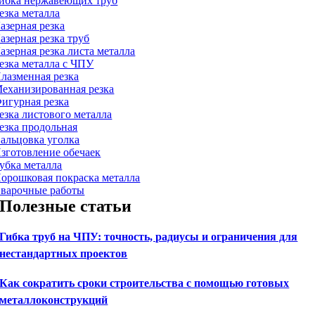
ибка нержавеющих труб
езка металла
азерная резка
азерная резка труб
азерная резка листа металла
езка металла с ЧПУ
лазменная резка
еханизированная резка
игурная резка
езка листового металла
езка продольная
альцовка уголка
зготовление обечаек
убка металла
орошковая покраска металла
варочные работы
Полезные статьи
Гибка труб на ЧПУ: точность, радиусы и ограничения для
нестандартных проектов
Как сократить сроки строительства с помощью готовых
металлоконструкций