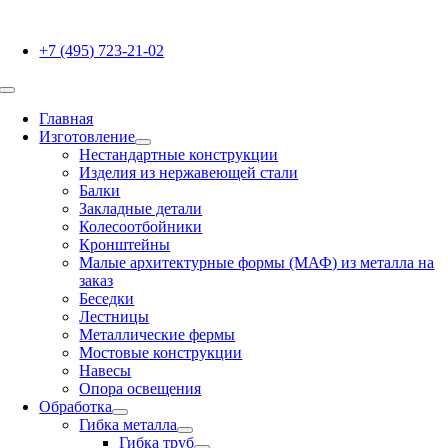
Skip
to
+7 (495) 723-21-02
content
Toggle
Navigation
Главная
Изготовление
Нестандартные конструкции
Изделия из нержавеющей стали
Балки
Закладные детали
Колесоотбойники
Кронштейны
Малые архитектурные формы (МАФ) из металла на
заказ
Беседки
Лестницы
Металлические фермы
Мостовые конструкции
Навесы
Опора освещения
Обработка
Гибка металла
Гибка труб