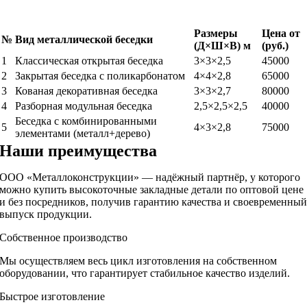
Размеры
Цена от
№
Вид металлической беседки
(Д×Ш×В) м
(руб.)
1
Классическая открытая беседка
3×3×2,5
45000
2
Закрытая беседка с поликарбонатом
4×4×2,8
65000
3
Кованая декоративная беседка
3×3×2,7
80000
4
Разборная модульная беседка
2,5×2,5×2,5
40000
Беседка с комбинированными
5
4×3×2,8
75000
элементами (металл+дерево)
Наши преимущества
ООО «Металлоконструкции» — надёжный партнёр, у которого
можно купить высокоточные закладные детали по оптовой цене
и без посредников, получив гарантию качества и своевременны
выпуск продукции.
Собственное производство
Мы осуществляем весь цикл изготовления на собственном
оборудовании, что гарантирует стабильное качество изделий.
Быстрое изготовление