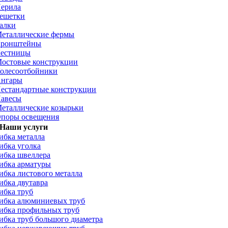
ерила
ешетки
алки
еталлические фермы
ронштейны
естницы
остовые конструкции
олесоотбойники
нгары
естандартные конструкции
авесы
еталлические козырьки
поры освещения
Наши услуги
ибка металла
ибка уголка
ибка швеллера
ибка арматуры
ибка листового металла
ибка двутавра
ибка труб
ибка алюминиевых труб
ибка профильных труб
ибка труб большого диаметра