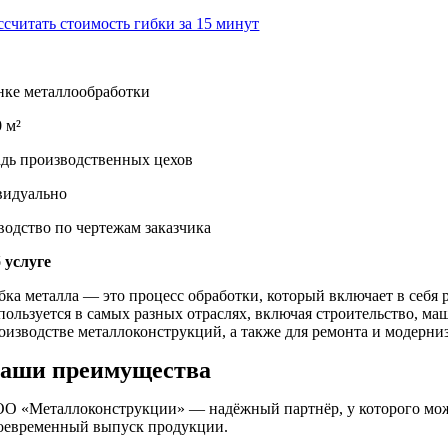
ссчитать стоимость гибки за 15 минут
нке металлообработки
 м²
дь производственных цехов
идуально
водство по чертежам заказчика
 услуге
бка металла — это процесс обработки, который включает в себя 
пользуется в самых разных отраслях, включая строительство, ма
оизводстве металлоконструкций, а также для ремонта и модерн
аши преимущества
О «Металлоконструкции» — надёжный партнёр, у которого можно
оевременный выпуск продукции.