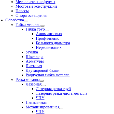
Металлические фермы
Мостовые конструкции
Навесы
Опора освещения
Обработка
Гибка металла
Гибка труб
Алюминиевых
Профильных
Большого диаметра
Нержавеющих
Уголка
Швеллера
Арматуры
Листовая
Двутавровой балки
Радиусная гибка металла
Резка металла
Лазерная
Лазерная резка труб
Лазерная резка листа металла
ЧПУ
Плазменная
Механизированная
ЧПУ