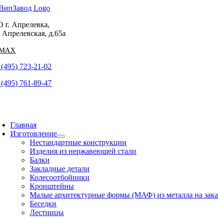
Skip
to
 г. Апрелевка,
content
. Апрелевская, д.65а
 (495) 723-21-02
 (495) 761-89-47
oggle
avigation
Главная
Изготовление
Нестандартные конструкции
Изделия из нержавеющей стали
Балки
Закладные детали
Колесоотбойники
Кронштейны
Малые архитектурные формы (МАФ) из металла на зака
Беседки
Лестницы