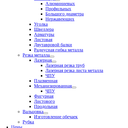
Алюминиевых
Профильных
Большого диаметра
Нержавеющих
Уголка
Швеллера
Арматуры
Листовая
Двутавровой балки
Радиусная гибка металла
Резка металла
Лазерная
Лазерная резка труб
Лазерная резка листа металла
ЧПУ
Плазменная
Механизированная
ЧПУ
Фигурная
Листового
Продольная
Вальцовка
Изготовление обечаек
Рубка
Цены