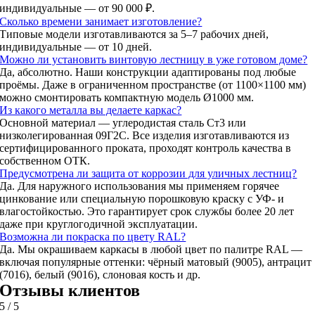
индивидуальные — от 90 000 ₽.
Сколько времени занимает изготовление?
Типовые модели изготавливаются за 5–7 рабочих дней,
индивидуальные — от 10 дней.
Можно ли установить винтовую лестницу в уже готовом доме?
Да, абсолютно. Наши конструкции адаптированы под любые
проёмы. Даже в ограниченном пространстве (от 1100×1100 мм)
можно смонтировать компактную модель Ø1000 мм.
Из какого металла вы делаете каркас?
Основной материал — углеродистая сталь Ст3 или
низколегированная 09Г2С. Все изделия изготавливаются из
сертифицированного проката, проходят контроль качества в
собственном ОТК.
Предусмотрена ли защита от коррозии для уличных лестниц?
Да. Для наружного использования мы применяем горячее
цинкование или специальную порошковую краску с УФ- и
влагостойкостью. Это гарантирует срок службы более 20 лет
даже при круглогодичной эксплуатации.
Возможна ли покраска по цвету RAL?
Да. Мы окрашиваем каркасы в любой цвет по палитре RAL —
включая популярные оттенки: чёрный матовый (9005), антрацит
(7016), белый (9016), слоновая кость и др.
Отзывы клиентов
5
/
5