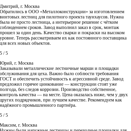
Дмитрий, г. Москва
Обратились в ООО «Металлоконструкции» за изготовлением
винтовых лестниц для пилотного проекта таунхаусов. Нужна
была не просто лестница, а интерьерное решение с чётким
соблюдением сроков. Завод выполнил заказ в срок, монтаж
прошел за один день. Качество сварки и покраски на высоком
уровне. Теперь рассматриваем их как постоянного поставщика
для всех новых объектов.
5
/
5
Юрий, г. Москва
Заказывали металлические лестничные марши и площадки
обслуживания для цеха. Важно было соблюсти требования
ГОСТ и обеспечить устойчивость к агрессивной среде. Завод
предложил горячее цинкование — конструкции стоят уже
полгода, без следов коррозии. Производство собственное,
контроль качества — на месте. Цена оказалась ниже, чем у двух
других подрядчиков, при лучшем качестве. Рекомендуем как
надёжного промышленного партнёра.
5
/
5
Максим, г. Москва
Нужны были наружные лестницы и переходные площадки для