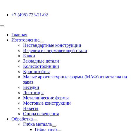
Skip
to
+7 (495) 723-21-02
content
Toggle
Navigation
Главная
Изготовление
Нестандартные конструкции
Изделия из нержавеющей стали
Балки
Закладные детали
Колесоотбойники
Кронштейны
Малые архитектурные формы (МАФ) из металла на
заказ
Беседки
Лестницы
Металлические фермы
Мостовые конструкции
Навесы
Опора освещения
Обработка
Гибка металла
Гибка труб