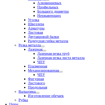
Алюминиевых
Профильных
Большого диаметра
Нержавеющих
Уголка
Швеллера
Арматуры
Листовая
Двутавровой балки
Радиусная гибка металла
Резка металла
Лазерная
Лазерная резка труб
Лазерная резка листа металла
ЧПУ
Плазменная
Механизированная
ЧПУ
Фигурная
Листового
Продольная
Вальцовка
Изготовление обечаек
Рубка
Цены