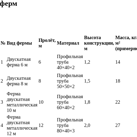
ферм
Высота
Масса, кг
Пролёт,
№
Вид фермы
Материал
конструкции,
м²
м
м
(примерн
Профильная
Двускатная
1
6
труба
1,2
14
ферма 6 м
40×40×2
Профильная
Двускатная
2
8
труба
1,5
18
ферма 8 м
50×50×2
Ферма
Профильная
двускатная
3
10
труба
1,8
22
металлическая
60×40×2
10 м
Ферма
Профильная
двускатная
4
12
труба
2,0
27
металлическая
80×40×3
12 м