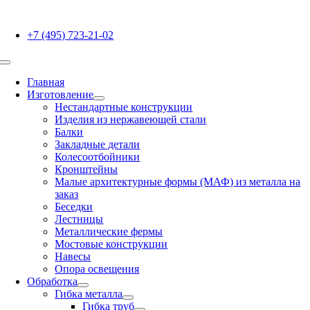
Skip
to
+7 (495) 723-21-02
content
Toggle
Navigation
Главная
Изготовление
Нестандартные конструкции
Изделия из нержавеющей стали
Балки
Закладные детали
Колесоотбойники
Кронштейны
Малые архитектурные формы (МАФ) из металла на
заказ
Беседки
Лестницы
Металлические фермы
Мостовые конструкции
Навесы
Опора освещения
Обработка
Гибка металла
Гибка труб