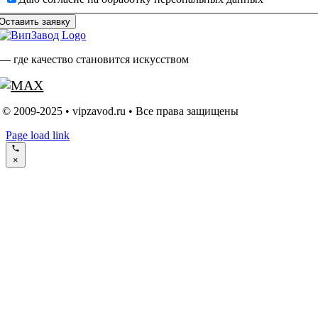
Оставить заявку
— где качество становится искусством
© 2009-2025 • vipzavod.ru • Все права защищены
Page load link
×
Go
to
Top