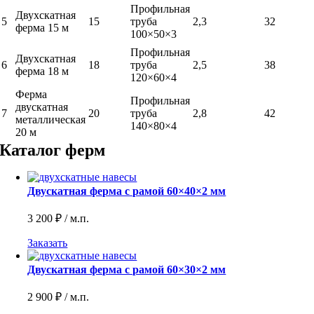
Профильная
Двухскатная
5
15
труба
2,3
32
ферма 15 м
100×50×3
Профильная
Двухскатная
6
18
труба
2,5
38
ферма 18 м
120×60×4
Ферма
Профильная
двускатная
7
20
труба
2,8
42
металлическая
140×80×4
20 м
Каталог ферм
Двускатная ферма с рамой 60×40×2 мм
3 200
₽
/ м.п.
Заказать
Двускатная ферма с рамой 60×30×2 мм
2 900
₽
/ м.п.