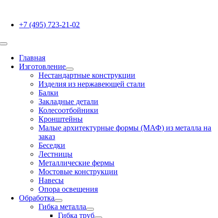
Skip
to
+7 (495) 723-21-02
content
Toggle
Navigation
Главная
Изготовление
Нестандартные конструкции
Изделия из нержавеющей стали
Балки
Закладные детали
Колесоотбойники
Кронштейны
Малые архитектурные формы (МАФ) из металла на
заказ
Беседки
Лестницы
Металлические фермы
Мостовые конструкции
Навесы
Опора освещения
Обработка
Гибка металла
Гибка труб