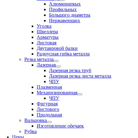
Алюминиевых
Профильных
Большого диаметра
Нержавеющих
Уголка
Швеллера
Арматуры
Листовая
Двутавровой балки
Радиусная гибка металла
Резка металла
Лазерная
Лазерная резка труб
Лазерная резка листа металла
ЧПУ
Плазменная
Механизированная
ЧПУ
Фигурная
Листового
Продольная
Вальцовка
Изготовление обечаек
Рубка
Цены