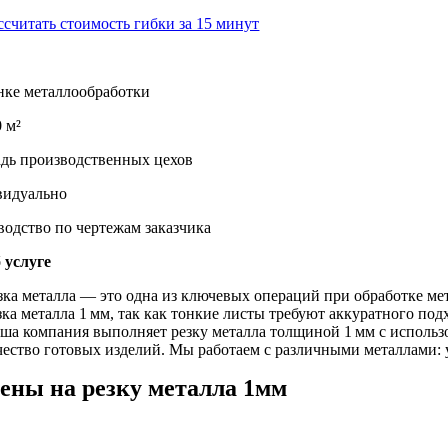
ссчитать стоимость гибки за 15 минут
нке металлообработки
 м²
дь производственных цехов
идуально
водство по чертежам заказчика
 услуге
зка металла — это одна из ключевых операций при обработке ме
зка металла 1 мм, так как тонкие листы требуют аккуратного по
ша компания выполняет резку металла толщиной 1 мм с использ
чество готовых изделий. Мы работаем с различными металлами:
ены на резку металла 1мм