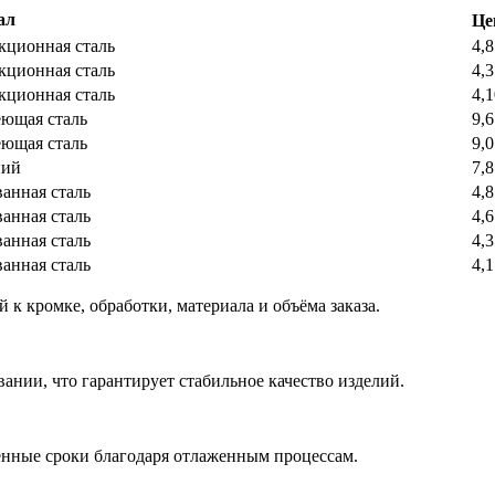
ал
Це
кционная сталь
4,
кционная сталь
4,
кционная сталь
4,
ющая сталь
9,6
ющая сталь
9,0
ий
7,8
анная сталь
4,8
анная сталь
4,6
анная сталь
4,3
анная сталь
4,1
 к кромке, обработки, материала и объёма заказа.
ании, что гарантирует стабильное качество изделий.
ленные сроки благодаря отлаженным процессам.