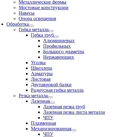
Металлические фермы
Мостовые конструкции
Навесы
Опора освещения
Обработка
Гибка металла
Гибка труб
Алюминиевых
Профильных
Большого диаметра
Нержавеющих
Уголка
Швеллера
Арматуры
Листовая
Двутавровой балки
Радиусная гибка металла
Резка металла
Лазерная
Лазерная резка труб
Лазерная резка листа металла
ЧПУ
Плазменная
Механизированная
ЧПУ