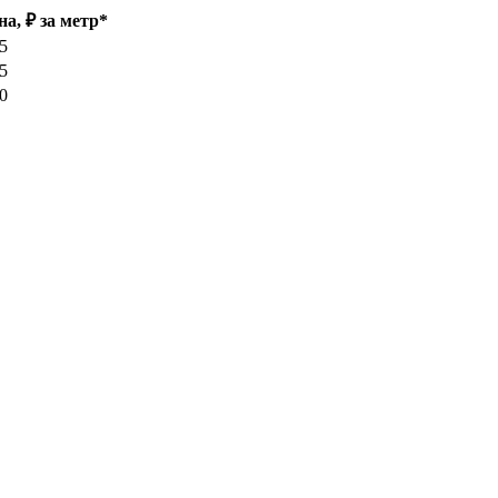
на, ₽ за метр*
85
35
10