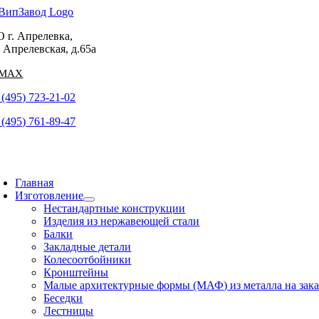
Skip
to
 г. Апрелевка,
content
. Апрелевская, д.65а
 (495) 723-21-02
 (495) 761-89-47
oggle
avigation
Главная
Изготовление
Нестандартные конструкции
Изделия из нержавеющей стали
Балки
Закладные детали
Колесоотбойники
Кронштейны
Малые архитектурные формы (МАФ) из металла на зака
Беседки
Лестницы