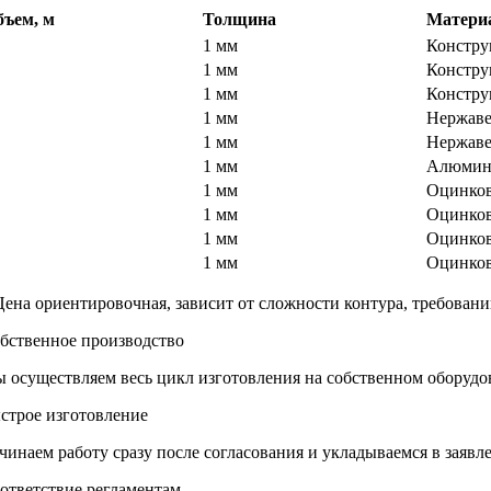
бъем, м
Толщина
Матери
1 мм
Констру
1 мм
Констру
0
1 мм
Констру
1 мм
Нержаве
0
1 мм
Нержаве
0
1 мм
Алюмин
1 мм
Оцинков
1 мм
Оцинков
1 мм
Оцинков
0
1 мм
Оцинков
Цена ориентировочная, зависит от сложности контура, требований
бственное производство
 осуществляем весь цикл изготовления на собственном оборудов
строе изготовление
чинаем работу сразу после согласования и укладываемся в заяв
ответствие регламентам